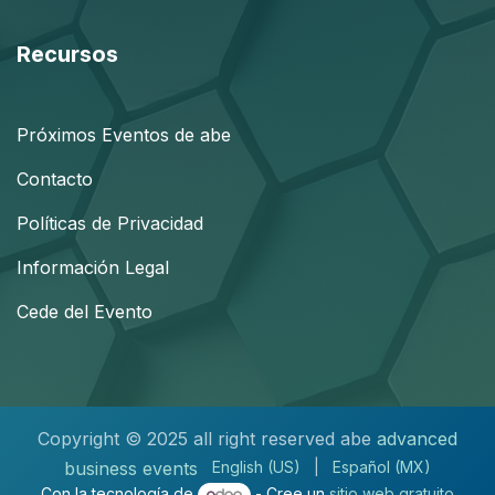
Recursos
Próximos Eventos de abe
Contacto
Políticas de Privacidad
Información Legal
Cede del Evento
Copyright © 2025 all right reserved abe
advanced
business events
English (US)
|
Español (MX)
Con la tecnología de
- Cree un
sitio web gratuito